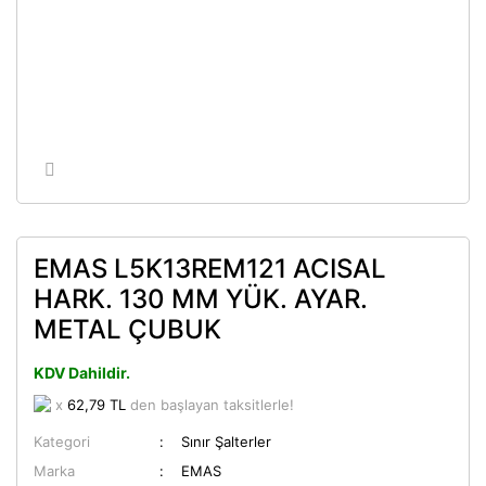
EMAS L5K13REM121 ACISAL
HARK. 130 MM YÜK. AYAR.
METAL ÇUBUK
KDV Dahildir.
x
62,79 TL
den başlayan taksitlerle!
Kategori
Sınır Şalterler
Marka
EMAS