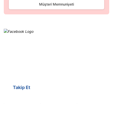
Gönder
Müşteri Memnuniyeti
Facebook
@cagrielektrik
Kampanyalarımızı facebook
hesabımızdan takip edebilirsiniz.
Takip Et