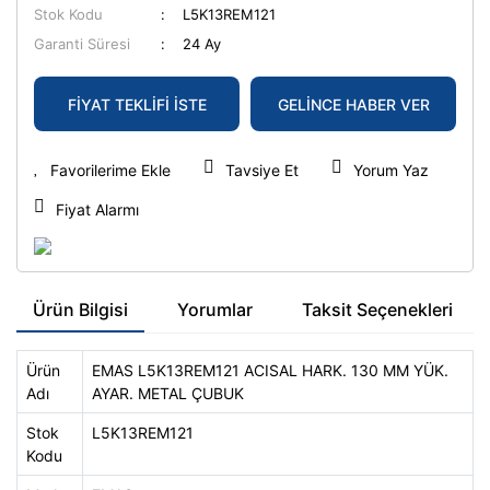
Stok Kodu
L5K13REM121
Garanti Süresi
24 Ay
FİYAT TEKLİFİ İSTE
GELİNCE HABER VER
Tavsiye Et
Yorum Yaz
Fiyat Alarmı
Ürün Bilgisi
Yorumlar
Taksit Seçenekleri
Ürün
EMAS L5K13REM121 ACISAL HARK. 130 MM YÜK.
Adı
AYAR. METAL ÇUBUK
Stok
L5K13REM121
Kodu