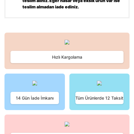
teslim alınız. Eğer hasar veya eksik ürün var ise
teslim almadan iade ediniz.
Bu ürünün fiyat bilgisi, resim, ürün açıklamalarında ve diğer
konularda yetersiz gördüğünüz noktaları öneri formunu
Bu ürüne ilk yorumu siz yapın!
kullanarak tarafımıza iletebilirsiniz.
Görüş ve önerileriniz için teşekkür ederiz.
Hızlı Kargolama
Yorum Yaz
Ürün resmi kalitesiz, bozuk veya görüntülenemiyor.
Ürün açıklamasında eksik bilgiler bulunuyor.
Ürün bilgilerinde hatalar bulunuyor.
Ürün fiyatı diğer sitelerden daha pahalı.
Bu ürüne benzer farklı alternatifler olmalı.
14 Gün İade İmkanı
Tüm Ürünlerde 12 Taksit