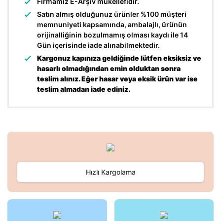
Firmamız E-Arşiv mükellefidir.
Satın almış olduğunuz ürünler %100 müşteri
memnuniyeti kapsamında, ambalajlı, ürünün
orijinalliğinin bozulmamış olması kaydı ile 14
Gün içerisinde iade alınabilmektedir.
Kargonuz kapınıza geldiğinde lütfen eksiksiz ve
hasarlı olmadığından emin olduktan sonra
teslim alınız. Eğer hasar veya eksik ürün var ise
teslim almadan iade ediniz.
Bu ürünün fiyat bilgisi, resim, ürün açıklamalarında ve diğer
konularda yetersiz gördüğünüz noktaları öneri formunu
Bu ürüne ilk yorumu siz yapın!
kullanarak tarafımıza iletebilirsiniz.
Görüş ve önerileriniz için teşekkür ederiz.
Hızlı Kargolama
Yorum Yaz
Ürün resmi kalitesiz, bozuk veya görüntülenemiyor.
Ürün açıklamasında eksik bilgiler bulunuyor.
Ürün bilgilerinde hatalar bulunuyor.