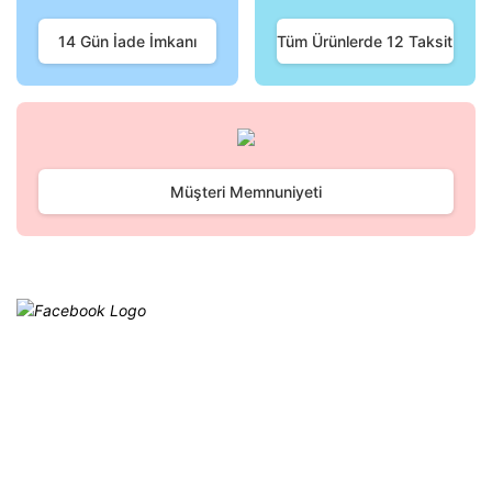
Ürün fiyatı diğer sitelerden daha pahalı.
Bu ürüne benzer farklı alternatifler olmalı.
14 Gün İade İmkanı
Tüm Ürünlerde 12 Taksit
Gönder
Müşteri Memnuniyeti
Facebook
@cagrielektrik
Kampanyalarımızı facebook
hesabımızdan takip edebilirsiniz.