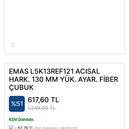
EMAS L5K13REF121 ACISAL
HARK. 130 MM YÜK. AYAR. FİBER
ÇUBUK
617,60 TL
%51
1.249,00 TL
KDV Dahildir.
x
62,79 TL
den başlayan taksitlerle!