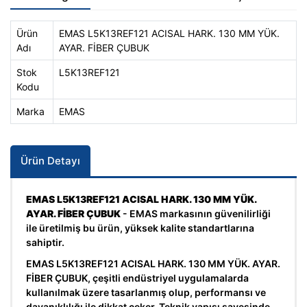
Ürün
EMAS L5K13REF121 ACISAL HARK. 130 MM YÜK.
Adı
AYAR. FİBER ÇUBUK
Stok
L5K13REF121
Kodu
Marka
EMAS
Ürün Detayı
EMAS L5K13REF121 ACISAL HARK. 130 MM YÜK.
AYAR. FİBER ÇUBUK
- EMAS markasının güvenilirliği
ile üretilmiş bu ürün, yüksek kalite standartlarına
sahiptir.
EMAS L5K13REF121 ACISAL HARK. 130 MM YÜK. AYAR.
FİBER ÇUBUK, çeşitli endüstriyel uygulamalarda
kullanılmak üzere tasarlanmış olup, performansı ve
dayanıklılığı ile dikkat çeker. Teknik yapısı sayesinde