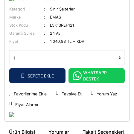
Kategori
Sınır Şalterler
Marka
EMAS
Stok Kodu
L5K13REF121
Garanti Süresi
24 Ay
Fiyat
1.040,83 TL + KDV
WHATSAPP
SEPETE EKLE
DESTEK
Tavsiye Et
Yorum Yaz
Fiyat Alarmı
Ürün Bilgisi
Yorumlar
Taksit Seçenekleri