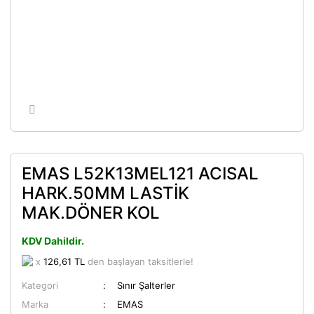
EMAS L52K13MEL121 ACISAL
HARK.50MM LASTİK
MAK.DÖNER KOL
KDV Dahildir.
x
126,61 TL
den başlayan taksitlerle!
Kategori
Sınır Şalterler
Marka
EMAS