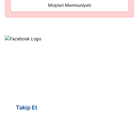
Gönder
Müşteri Memnuniyeti
Facebook
@cagrielektrik
Kampanyalarımızı facebook
hesabımızdan takip edebilirsiniz.
Takip Et