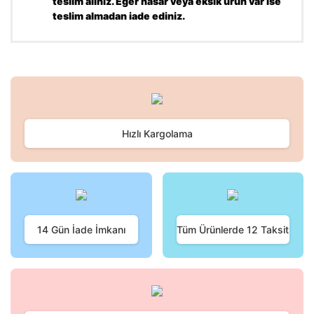
teslim alınız. Eğer hasar veya eksik ürün var ise
teslim almadan iade ediniz.
Bu ürünün fiyat bilgisi, resim, ürün açıklamalarında ve diğer
konularda yetersiz gördüğünüz noktaları öneri formunu
Bu ürüne ilk yorumu siz yapın!
kullanarak tarafımıza iletebilirsiniz.
Görüş ve önerileriniz için teşekkür ederiz.
Hızlı Kargolama
Yorum Yaz
Ürün resmi kalitesiz, bozuk veya görüntülenemiyor.
Ürün açıklamasında eksik bilgiler bulunuyor.
Ürün bilgilerinde hatalar bulunuyor.
Ürün fiyatı diğer sitelerden daha pahalı.
Bu ürüne benzer farklı alternatifler olmalı.
14 Gün İade İmkanı
Tüm Ürünlerde 12 Taksit