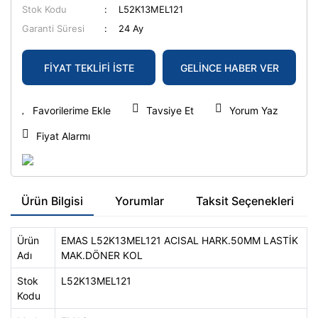
Stok Kodu
L52K13MEL121
Garanti Süresi
24 Ay
FİYAT TEKLİFİ İSTE
GELİNCE HABER VER
Tavsiye Et
Yorum Yaz
Fiyat Alarmı
Ürün Bilgisi
Yorumlar
Taksit Seçenekleri
Ürün
EMAS L52K13MEL121 ACISAL HARK.50MM LASTİK
Adı
MAK.DÖNER KOL
Stok
L52K13MEL121
Kodu