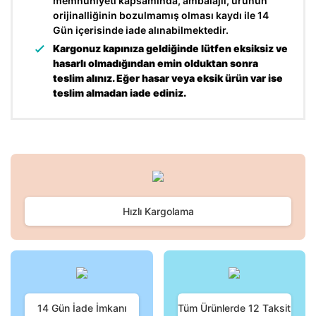
memnuniyeti kapsamında, ambalajlı, ürünün
orijinalliğinin bozulmamış olması kaydı ile 14
Gün içerisinde iade alınabilmektedir.
Kargonuz kapınıza geldiğinde lütfen eksiksiz ve
hasarlı olmadığından emin olduktan sonra
teslim alınız. Eğer hasar veya eksik ürün var ise
teslim almadan iade ediniz.
Bu ürünün fiyat bilgisi, resim, ürün açıklamalarında ve diğer
konularda yetersiz gördüğünüz noktaları öneri formunu
Bu ürüne ilk yorumu siz yapın!
kullanarak tarafımıza iletebilirsiniz.
Görüş ve önerileriniz için teşekkür ederiz.
Hızlı Kargolama
Yorum Yaz
Ürün resmi kalitesiz, bozuk veya görüntülenemiyor.
Ürün açıklamasında eksik bilgiler bulunuyor.
Ürün bilgilerinde hatalar bulunuyor.
Ürün fiyatı diğer sitelerden daha pahalı.
Bu ürüne benzer farklı alternatifler olmalı.
14 Gün İade İmkanı
Tüm Ürünlerde 12 Taksit