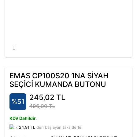
EMAS CP100S20 1NA SİYAH
SEÇİCİ KUMANDA BUTONU
245,02 TL
%51
496,00 TL
KDV Dahildir.
x
24,91 TL
den başlayan taksitlerle!