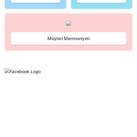
Gönder
Müşteri Memnuniyeti
Facebook
@cagrielektrik
Kampanyalarımızı facebook
hesabımızdan takip edebilirsiniz.