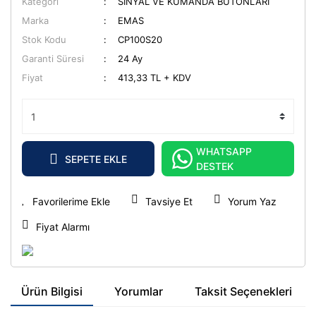
Kategori
SİNYAL VE KUMANDA BUTONLARI
Marka
EMAS
Stok Kodu
CP100S20
Garanti Süresi
24 Ay
Fiyat
413,33 TL + KDV
WHATSAPP
SEPETE EKLE
DESTEK
Tavsiye Et
Yorum Yaz
Fiyat Alarmı
Ürün Bilgisi
Yorumlar
Taksit Seçenekleri