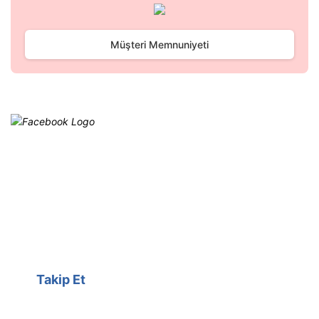
Gönder
Müşteri Memnuniyeti
Facebook
@cagrielektrik
Kampanyalarımızı facebook
hesabımızdan takip edebilirsiniz.
Takip Et