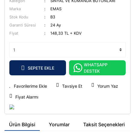
Kategori
SİNYAL VE KUMANDA BUTONLARI
Marka
EMAS
Stok Kodu
B3
Garanti Süresi
24 Ay
Fiyat
148,33 TL + KDV
WHATSAPP
SEPETE EKLE
DESTEK
Tavsiye Et
Yorum Yaz
Fiyat Alarmı
Ürün Bilgisi
Yorumlar
Taksit Seçenekleri