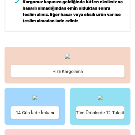
Kargonuz kapınıza geldiğinde lütfen eksiksiz ve
hasarlı olmadığından emin olduktan sonra
teslim alınız. Eğer hasar veya eksik ürün var ise
teslim almadan iade ediniz.
Bu ürünün fiyat bilgisi, resim, ürün açıklamalarında ve diğer
konularda yetersiz gördüğünüz noktaları öneri formunu
Bu ürüne ilk yorumu siz yapın!
kullanarak tarafımıza iletebilirsiniz.
Görüş ve önerileriniz için teşekkür ederiz.
Hızlı Kargolama
Yorum Yaz
Ürün resmi kalitesiz, bozuk veya görüntülenemiyor.
Ürün açıklamasında eksik bilgiler bulunuyor.
Ürün bilgilerinde hatalar bulunuyor.
Ürün fiyatı diğer sitelerden daha pahalı.
Bu ürüne benzer farklı alternatifler olmalı.
14 Gün İade İmkanı
Tüm Ürünlerde 12 Taksit