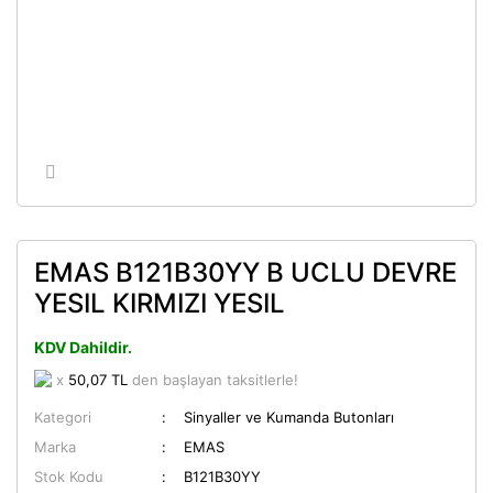
EMAS B121B30YY B UCLU DEVRE
YESIL KIRMIZI YESIL
KDV Dahildir.
x
50,07 TL
den başlayan taksitlerle!
Kategori
Sinyaller ve Kumanda Butonları
Marka
EMAS
Stok Kodu
B121B30YY