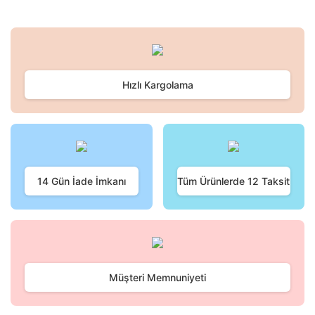
Bu ürünün fiyat bilgisi, resim, ürün açıklamalarında ve diğer
konularda yetersiz gördüğünüz noktaları öneri formunu
Bu ürüne ilk yorumu siz yapın!
kullanarak tarafımıza iletebilirsiniz.
Görüş ve önerileriniz için teşekkür ederiz.
Hızlı Kargolama
Yorum Yaz
Ürün resmi kalitesiz, bozuk veya görüntülenemiyor.
Ürün açıklamasında eksik bilgiler bulunuyor.
Ürün bilgilerinde hatalar bulunuyor.
Ürün fiyatı diğer sitelerden daha pahalı.
Bu ürüne benzer farklı alternatifler olmalı.
14 Gün İade İmkanı
Tüm Ürünlerde 12 Taksit
Gönder
Müşteri Memnuniyeti