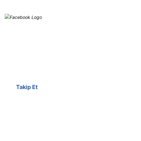
Facebook
@cagrielektrik
Kampanyalarımızı facebook
hesabımızdan takip edebilirsiniz.
Takip Et