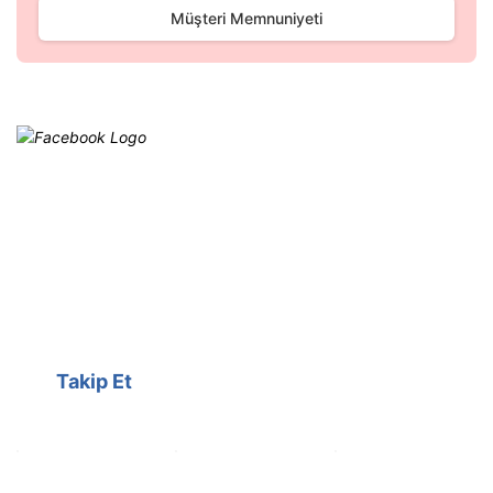
Gönder
Müşteri Memnuniyeti
Facebook
@cagrielektrik
Kampanyalarımızı facebook
hesabımızdan takip edebilirsiniz.
Takip Et