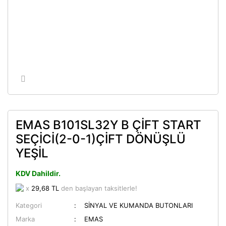
EMAS B101SL32Y B ÇİFT START
SEÇİCİ(2-0-1)ÇİFT DÖNÜŞLÜ
YEŞİL
KDV Dahildir.
x
29,68 TL
den başlayan taksitlerle!
Kategori
SİNYAL VE KUMANDA BUTONLARI
Marka
EMAS