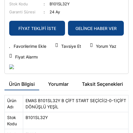
Stok Kodu
B101SL32Y
Garanti Süresi
24 Ay
FİYAT TEKLİFİ İSTE
GELİNCE HABER VER
Tavsiye Et
Yorum Yaz
Fiyat Alarmı
Ürün Bilgisi
Yorumlar
Taksit Seçenekleri
Ürün
EMAS B101SL32Y B ÇİFT START SEÇİCİ(2-0-1)ÇİFT
Adı
DÖNÜŞLÜ YEŞİL
Stok
B101SL32Y
Kodu