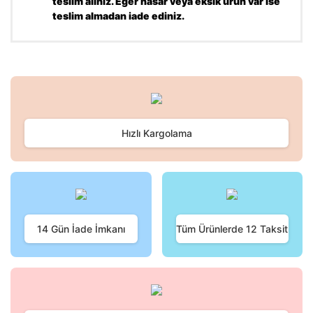
teslim alınız. Eğer hasar veya eksik ürün var ise
teslim almadan iade ediniz.
Bu ürünün fiyat bilgisi, resim, ürün açıklamalarında ve diğer
konularda yetersiz gördüğünüz noktaları öneri formunu
Bu ürüne ilk yorumu siz yapın!
kullanarak tarafımıza iletebilirsiniz.
Görüş ve önerileriniz için teşekkür ederiz.
Hızlı Kargolama
Yorum Yaz
Ürün resmi kalitesiz, bozuk veya görüntülenemiyor.
Ürün açıklamasında eksik bilgiler bulunuyor.
Ürün bilgilerinde hatalar bulunuyor.
Ürün fiyatı diğer sitelerden daha pahalı.
Bu ürüne benzer farklı alternatifler olmalı.
14 Gün İade İmkanı
Tüm Ürünlerde 12 Taksit