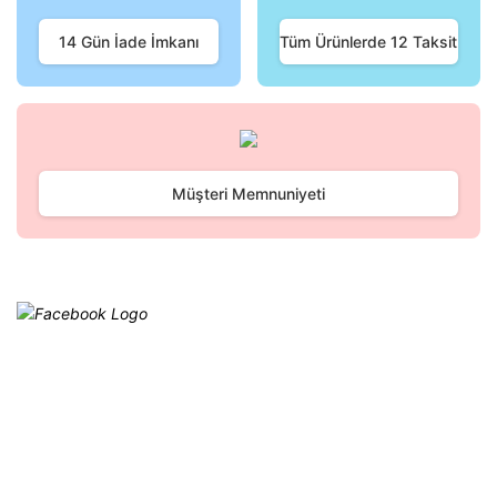
Ürün fiyatı diğer sitelerden daha pahalı.
Bu ürüne benzer farklı alternatifler olmalı.
14 Gün İade İmkanı
Tüm Ürünlerde 12 Taksit
Gönder
Müşteri Memnuniyeti
Facebook
@cagrielektrik
Kampanyalarımızı facebook
hesabımızdan takip edebilirsiniz.