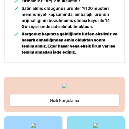
Firmamız E-Arşiv mükellefidir.
Satın almış olduğunuz ürünler %100 müşteri
memnuniyeti kapsamında, ambalajlı, ürünün
orijinalliğinin bozulmamış olması kaydı ile 14
Gün içerisinde iade alınabilmektedir.
Kargonuz kapınıza geldiğinde lütfen eksiksiz ve
hasarlı olmadığından emin olduktan sonra
teslim alınız. Eğer hasar veya eksik ürün var ise
teslim almadan iade ediniz.
Bu ürünün fiyat bilgisi, resim, ürün açıklamalarında ve diğer
konularda yetersiz gördüğünüz noktaları öneri formunu
Bu ürüne ilk yorumu siz yapın!
kullanarak tarafımıza iletebilirsiniz.
Görüş ve önerileriniz için teşekkür ederiz.
Hızlı Kargolama
Yorum Yaz
Ürün resmi kalitesiz, bozuk veya görüntülenemiyor.
Ürün açıklamasında eksik bilgiler bulunuyor.
Ürün bilgilerinde hatalar bulunuyor.