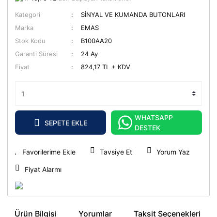
Kategori
SİNYAL VE KUMANDA BUTONLARI
Marka
EMAS
Stok Kodu
B100AA20
Garanti Süresi
24 Ay
Fiyat
824,17 TL + KDV
WHATSAPP
SEPETE EKLE
DESTEK
Tavsiye Et
Yorum Yaz
Fiyat Alarmı
Ürün Bilgisi
Yorumlar
Taksit Seçenekleri