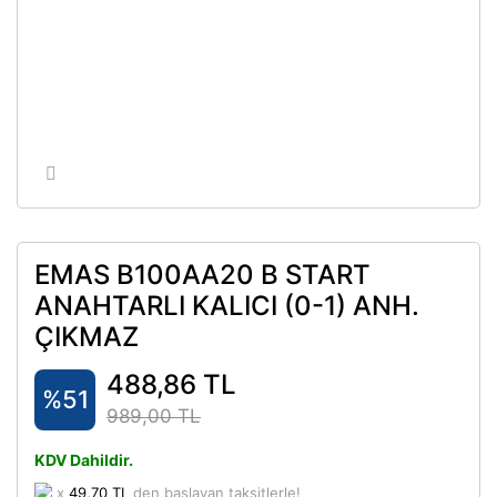
EMAS B100AA20 B START
ANAHTARLI KALICI (0-1) ANH.
ÇIKMAZ
488,86 TL
%51
989,00 TL
KDV Dahildir.
x
49,70 TL
den başlayan taksitlerle!