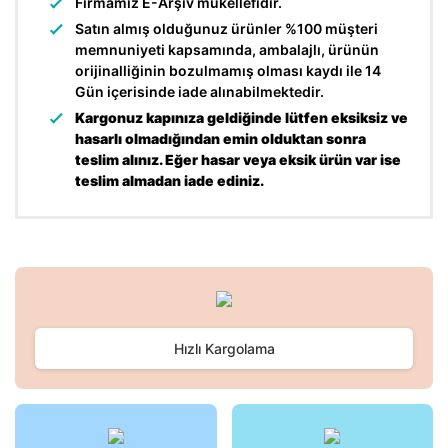
Firmamız E-Arşiv mükellefidir.
Satın almış olduğunuz ürünler %100 müşteri
memnuniyeti kapsamında, ambalajlı, ürünün
orijinalliğinin bozulmamış olması kaydı ile 14
Gün içerisinde iade alınabilmektedir.
Kargonuz kapınıza geldiğinde lütfen eksiksiz ve
hasarlı olmadığından emin olduktan sonra
teslim alınız. Eğer hasar veya eksik ürün var ise
teslim almadan iade ediniz.
Bu ürünün fiyat bilgisi, resim, ürün açıklamalarında ve diğer
konularda yetersiz gördüğünüz noktaları öneri formunu
Bu ürüne ilk yorumu siz yapın!
kullanarak tarafımıza iletebilirsiniz.
Görüş ve önerileriniz için teşekkür ederiz.
Hızlı Kargolama
Yorum Yaz
Ürün resmi kalitesiz, bozuk veya görüntülenemiyor.
Ürün açıklamasında eksik bilgiler bulunuyor.
Ürün bilgilerinde hatalar bulunuyor.