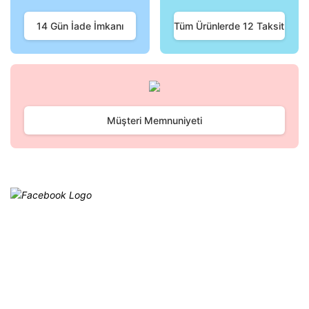
Ürün fiyatı diğer sitelerden daha pahalı.
Bu ürüne benzer farklı alternatifler olmalı.
14 Gün İade İmkanı
Tüm Ürünlerde 12 Taksit
Gönder
Müşteri Memnuniyeti
Facebook
@cagrielektrik
Kampanyalarımızı facebook
hesabımızdan takip edebilirsiniz.