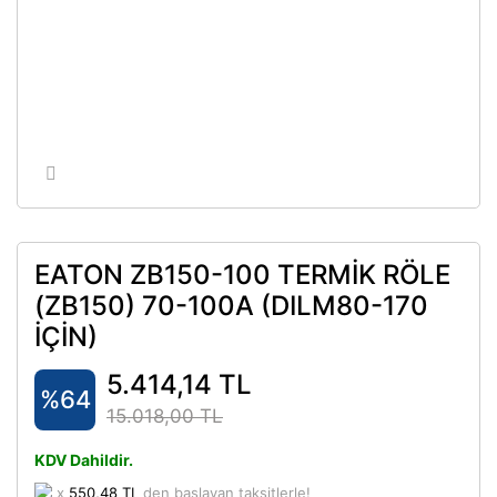
EATON ZB150-100 TERMİK RÖLE
(ZB150) 70-100A (DILM80-170
İÇİN)
5.414,14 TL
%64
15.018,00 TL
KDV Dahildir.
x
550,48 TL
den başlayan taksitlerle!