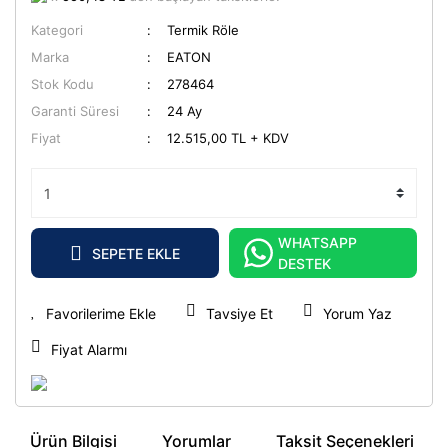
Kategori
Termik Röle
Marka
EATON
Stok Kodu
278464
Garanti Süresi
24 Ay
Fiyat
12.515,00 TL + KDV
WHATSAPP
SEPETE EKLE
DESTEK
Tavsiye Et
Yorum Yaz
Fiyat Alarmı
Ürün Bilgisi
Yorumlar
Taksit Seçenekleri