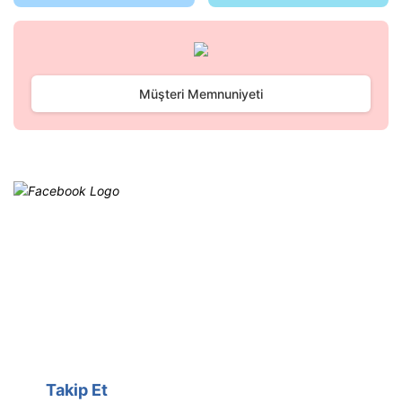
Gönder
Müşteri Memnuniyeti
Facebook
@cagrielektrik
Kampanyalarımızı facebook
hesabımızdan takip edebilirsiniz.
Takip Et