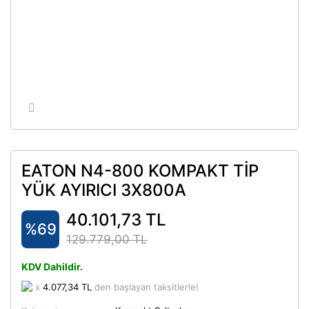
EATON N4-800 KOMPAKT TİP
YÜK AYIRICI 3X800A
40.101,73 TL
%69
129.779,00 TL
KDV Dahildir.
x
4.077,34 TL
den başlayan taksitlerle!