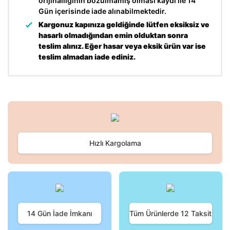
orijinalliğinin bozulmamış olması kaydı ile 14
Gün içerisinde iade alınabilmektedir.
Kargonuz kapınıza geldiğinde lütfen eksiksiz ve
hasarlı olmadığından emin olduktan sonra
teslim alınız. Eğer hasar veya eksik ürün var ise
teslim almadan iade ediniz.
Bu ürünün fiyat bilgisi, resim, ürün açıklamalarında ve diğer
konularda yetersiz gördüğünüz noktaları öneri formunu
Bu ürüne ilk yorumu siz yapın!
kullanarak tarafımıza iletebilirsiniz.
Görüş ve önerileriniz için teşekkür ederiz.
Hızlı Kargolama
Yorum Yaz
Ürün resmi kalitesiz, bozuk veya görüntülenemiyor.
Ürün açıklamasında eksik bilgiler bulunuyor.
Ürün bilgilerinde hatalar bulunuyor.
Ürün fiyatı diğer sitelerden daha pahalı.
Bu ürüne benzer farklı alternatifler olmalı.
14 Gün İade İmkanı
Tüm Ürünlerde 12 Taksit