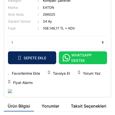
Kategori
Kompakt Şalterler
Marka
EATON
Stok Kodu
266025
Garanti Süresi
24 Ay
Fiyat
108.149,17 TL + KDV
WHATSAPP
SEPETE EKLE
DESTEK
Tavsiye Et
Yorum Yaz
Fiyat Alarmı
Ürün Bilgisi
Yorumlar
Taksit Seçenekleri