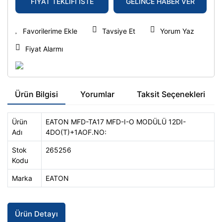
FİYAT TEKLİFİ İSTE
GELİNCE HABER VER
Tavsiye Et
Yorum Yaz
Fiyat Alarmı
Ürün Bilgisi
Yorumlar
Taksit Seçenekleri
Ürün
EATON MFD-TA17 MFD-I-O MODÜLÜ 12DI-
Adı
4DO(T)+1AOF.NO:
Stok
265256
Kodu
Marka
EATON
Ürün Detayı