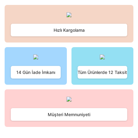
Bu ürünün fiyat bilgisi, resim, ürün açıklamalarında ve diğer
konularda yetersiz gördüğünüz noktaları öneri formunu
Bu ürüne ilk yorumu siz yapın!
kullanarak tarafımıza iletebilirsiniz.
Görüş ve önerileriniz için teşekkür ederiz.
Hızlı Kargolama
Yorum Yaz
Ürün resmi kalitesiz, bozuk veya görüntülenemiyor.
Ürün açıklamasında eksik bilgiler bulunuyor.
Ürün bilgilerinde hatalar bulunuyor.
Ürün fiyatı diğer sitelerden daha pahalı.
Bu ürüne benzer farklı alternatifler olmalı.
14 Gün İade İmkanı
Tüm Ürünlerde 12 Taksit
Gönder
Müşteri Memnuniyeti