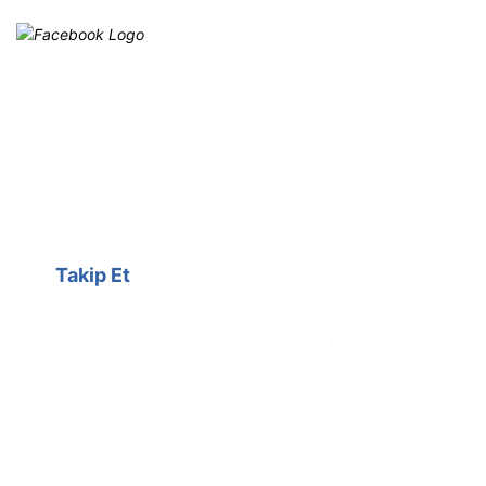
Facebook
@cagrielektrik
Kampanyalarımızı facebook
hesabımızdan takip edebilirsiniz.
Takip Et