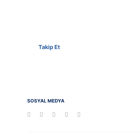
@cagrielektrik
Kampanyalarımızı facebook
hesabımızdan takip edebilirsiniz.
Takip Et
SOSYAL MEDYA