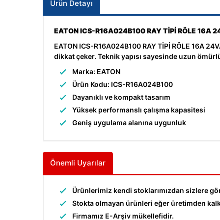
Ürün Detayı
EATON ICS-R16A024B100 RAY TİPİ RÖLE 16A 2
EATON ICS-R16A024B100 RAY TİPİ RÖLE 16A 24VAC, 1
dikkat çeker. Teknik yapısı sayesinde uzun ömürlü
Marka: EATON
Ürün Kodu: ICS-R16A024B100
Dayanıklı ve kompakt tasarım
Yüksek performanslı çalışma kapasitesi
Geniş uygulama alanına uygunluk
Önemli Uyarılar
Ürünlerimiz kendi stoklarımızdan sizlere gö
Stokta olmayan ürünleri eğer üretimden kalkma
Firmamız E-Arşiv mükellefidir.