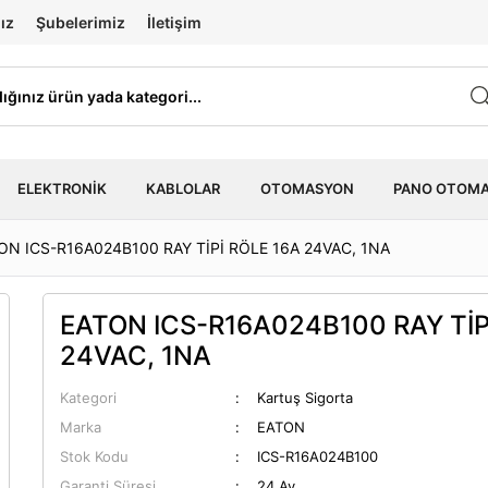
ız
Şubelerimiz
İletişim
ELEKTRONIK
KABLOLAR
OTOMASYON
PANO OTOM
ON ICS-R16A024B100 RAY TİPİ RÖLE 16A 24VAC, 1NA
EATON ICS-R16A024B100 RAY TİP
24VAC, 1NA
Kategori
Kartuş Sigorta
Marka
EATON
Stok Kodu
ICS-R16A024B100
Garanti Süresi
24 Ay