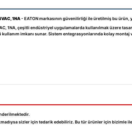
4VAC, 1NA
- EATON markasının güvenilirliği ile üretilmiş bu ürün, y
NA, çeşitli endüstriyel uygulamalarda kullanılmak üzere tasarla
 kullanım imkanı sunar. Sistem entegrasyonlarında kolay montaj ve
nderilmektedir.
dıysa sizler için tedarik edebiliriz. Bu tür ürünler için bizimle ile