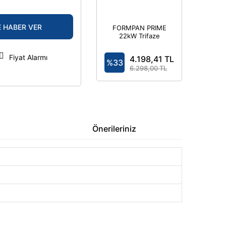
E HABER VER
FORMPAN PRIME
22kW Trifaze
7,4kW Monofaze
- Elektrikli Araç
Fiyat Alarmı
4.198,41 TL
Şarj Cihazı
%33
Kombinasyon
6.298,00 TL
Kutusu IP44
Önerileriniz