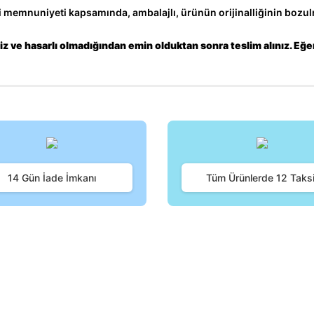
memnuniyeti kapsamında, ambalajlı, ürünün orijinalliğinin bozulm
z ve hasarlı olmadığından emin olduktan sonra teslim alınız. Eğe
iğer konularda yetersiz gördüğünüz noktaları öneri formunu kullanarak tara
Bu ürüne ilk yorumu siz yapın!
14 Gün İade İmkanı
Tüm Ürünlerde 12 Taksi
Yorum Yaz