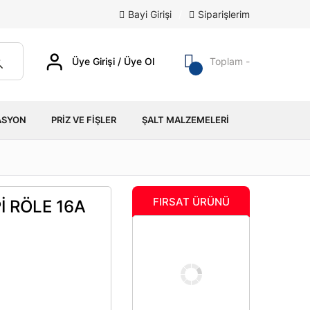
Bayi Girişi
/
Siparişlerim
Üye Girişi / Üye Ol
Toplam -
ASYON
PRIZ VE FIŞLER
ŞALT MALZEMELERI
FIRSAT ÜRÜNÜ
İ RÖLE 16A