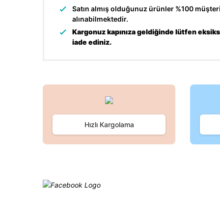
Satın almış olduğunuz ürünler %100 müşteri 
alınabilmektedir.
Kargonuz kapınıza geldiğinde lütfen eksiksi
iade ediniz.
Bu ürünün fiyat bilgisi, resim, ürün açıklamalarında ve d
Görüş ve önerileriniz için teşekkür ederiz.
Ürün resmi kalitesiz, bozuk veya görüntülenemiyor.
Hızlı Kargolama
Ürün açıklamasında eksik bilgiler bulunuyor.
Ürün bilgilerinde hatalar bulunuyor.
Ürün fiyatı diğer sitelerden daha pahalı.
Bu ürüne benzer farklı alternatifler olmalı.
Facebook