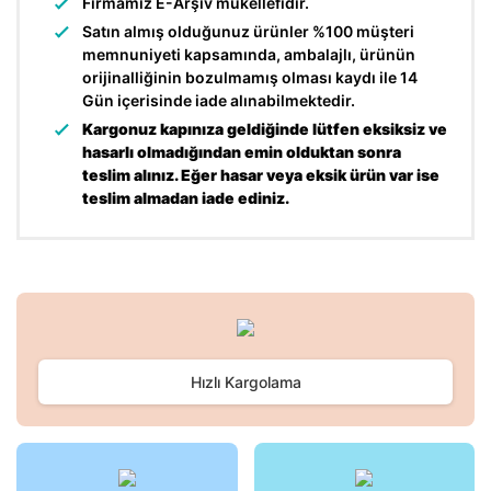
Firmamız E-Arşiv mükellefidir.
Satın almış olduğunuz ürünler %100 müşteri
memnuniyeti kapsamında, ambalajlı, ürünün
orijinalliğinin bozulmamış olması kaydı ile 14
Gün içerisinde iade alınabilmektedir.
Kargonuz kapınıza geldiğinde lütfen eksiksiz ve
hasarlı olmadığından emin olduktan sonra
teslim alınız. Eğer hasar veya eksik ürün var ise
teslim almadan iade ediniz.
Bu ürünün fiyat bilgisi, resim, ürün açıklamalarında ve diğer
konularda yetersiz gördüğünüz noktaları öneri formunu
Bu ürüne ilk yorumu siz yapın!
kullanarak tarafımıza iletebilirsiniz.
Görüş ve önerileriniz için teşekkür ederiz.
Hızlı Kargolama
Yorum Yaz
Ürün resmi kalitesiz, bozuk veya görüntülenemiyor.
Ürün açıklamasında eksik bilgiler bulunuyor.
Ürün bilgilerinde hatalar bulunuyor.