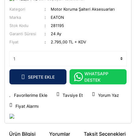
Kategori
Motor Koruma Şalteri Aksesuarları
Marka
EATON
Stok Kodu
281195
Garanti Süresi
24 Ay
Fiyat
2.795,00 TL + KDV
WHATSAPP
SEPETE EKLE
DESTEK
Tavsiye Et
Yorum Yaz
Fiyat Alarmı
Ürün Bilgisi
Yorumlar
Taksit Seçenekleri