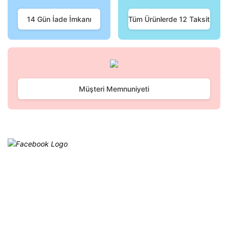
Ürün fiyatı diğer sitelerden daha pahalı.
Bu ürüne benzer farklı alternatifler olmalı.
14 Gün İade İmkanı
Tüm Ürünlerde 12 Taksit
Gönder
Müşteri Memnuniyeti
Facebook
@cagrielektrik
Kampanyalarımızı facebook
hesabımızdan takip edebilirsiniz.