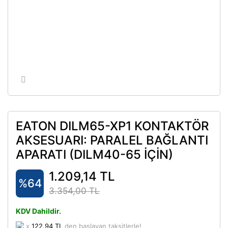
EATON DILM65-XP1 KONTAKTÖR
AKSESUARI: PARALEL BAĞLANTI
APARATI (DILM40-65 İÇİN)
1.209,14 TL
%64
3.354,00 TL
KDV Dahildir.
x
122,94 TL
den başlayan taksitlerle!