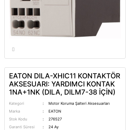
EATON DILA-XHIC11 KONTAKTÖR
AKSESUARI: YARDIMCI KONTAK
1NA+1NK (DILA, DILM7-38 İÇİN)
Kategori
Motor Koruma Şalteri Aksesuarları
Marka
EATON
Stok Kodu
276527
Garanti Süresi
24 Ay