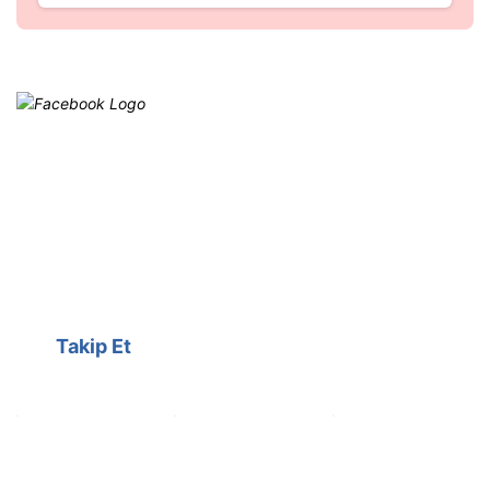
Facebook
@cagrielektrik
Kampanyalarımızı facebook
hesabımızdan takip edebilirsiniz.
Takip Et