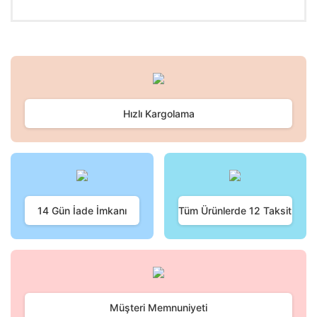
Bu ürünün fiyat bilgisi, resim, ürün açıklamalarında ve diğer
konularda yetersiz gördüğünüz noktaları öneri formunu
Bu ürüne ilk yorumu siz yapın!
kullanarak tarafımıza iletebilirsiniz.
Görüş ve önerileriniz için teşekkür ederiz.
Hızlı Kargolama
Yorum Yaz
Ürün resmi kalitesiz, bozuk veya görüntülenemiyor.
Ürün açıklamasında eksik bilgiler bulunuyor.
Ürün bilgilerinde hatalar bulunuyor.
Ürün fiyatı diğer sitelerden daha pahalı.
Bu ürüne benzer farklı alternatifler olmalı.
14 Gün İade İmkanı
Tüm Ürünlerde 12 Taksit
Gönder
Müşteri Memnuniyeti