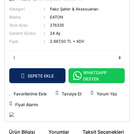
Kategori
Pako Şalter & Aksesuarları
Marka
EATON
Stok Kodu
276335
Garanti Süresi
24 Ay
Fiyat
2.667,50 TL + KDV
WHATSAPP
SEPETE EKLE
DESTEK
Tavsiye Et
Yorum Yaz
Fiyat Alarmı
Ürün Bilgisi
Yorumlar
Taksit Seçenekleri