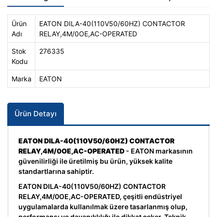
Ürün
EATON DILA-40(110V50/60HZ) CONTACTOR
Adı
RELAY,4M/0OE,AC-OPERATED
Stok
276335
Kodu
Marka
EATON
Ürün Detayı
EATON DILA-40(110V50/60HZ) CONTACTOR
RELAY,4M/0OE,AC-OPERATED
- EATON markasının
güvenilirliği ile üretilmiş bu ürün, yüksek kalite
standartlarına sahiptir.
EATON DILA-40(110V50/60HZ) CONTACTOR
RELAY,4M/0OE,AC-OPERATED, çeşitli endüstriyel
uygulamalarda kullanılmak üzere tasarlanmış olup,
performansı ve dayanıklılığı ile dikkat çeker. Teknik