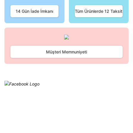
Ürün fiyatı diğer sitelerden daha pahalı.
Bu ürüne benzer farklı alternatifler olmalı.
14 Gün İade İmkanı
Tüm Ürünlerde 12 Taksit
Gönder
Müşteri Memnuniyeti
Facebook
@cagrielektrik
Kampanyalarımızı facebook
hesabımızdan takip edebilirsiniz.