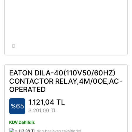
EATON DILA-40(110V50/60HZ)
CONTACTOR RELAY,4M/0OE,AC-
OPERATED
1.121,04 TL
%65
3.201,00 TL
KDV Dahildir.
x
113,98 TL
den başlayan taksitlerle!