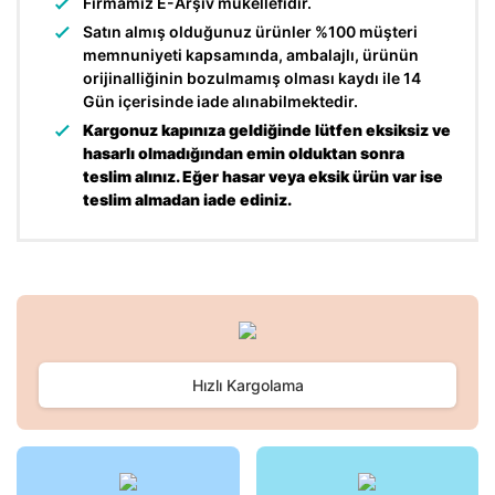
Firmamız E-Arşiv mükellefidir.
Satın almış olduğunuz ürünler %100 müşteri
memnuniyeti kapsamında, ambalajlı, ürünün
orijinalliğinin bozulmamış olması kaydı ile 14
Gün içerisinde iade alınabilmektedir.
Kargonuz kapınıza geldiğinde lütfen eksiksiz ve
hasarlı olmadığından emin olduktan sonra
teslim alınız. Eğer hasar veya eksik ürün var ise
teslim almadan iade ediniz.
Bu ürünün fiyat bilgisi, resim, ürün açıklamalarında ve diğer
konularda yetersiz gördüğünüz noktaları öneri formunu
Bu ürüne ilk yorumu siz yapın!
kullanarak tarafımıza iletebilirsiniz.
Görüş ve önerileriniz için teşekkür ederiz.
Hızlı Kargolama
Yorum Yaz
Ürün resmi kalitesiz, bozuk veya görüntülenemiyor.
Ürün açıklamasında eksik bilgiler bulunuyor.
Ürün bilgilerinde hatalar bulunuyor.