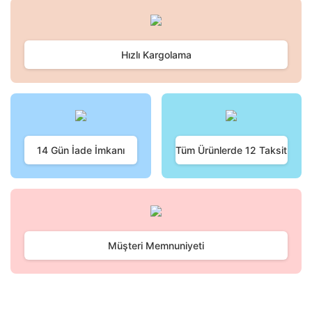
konularda yetersiz gördüğünüz noktaları öneri formunu
Bu ürüne ilk yorumu siz yapın!
kullanarak tarafımıza iletebilirsiniz.
Görüş ve önerileriniz için teşekkür ederiz.
Hızlı Kargolama
Yorum Yaz
Ürün resmi kalitesiz, bozuk veya görüntülenemiyor.
Ürün açıklamasında eksik bilgiler bulunuyor.
Ürün bilgilerinde hatalar bulunuyor.
Ürün fiyatı diğer sitelerden daha pahalı.
Bu ürüne benzer farklı alternatifler olmalı.
14 Gün İade İmkanı
Tüm Ürünlerde 12 Taksit
Gönder
Müşteri Memnuniyeti