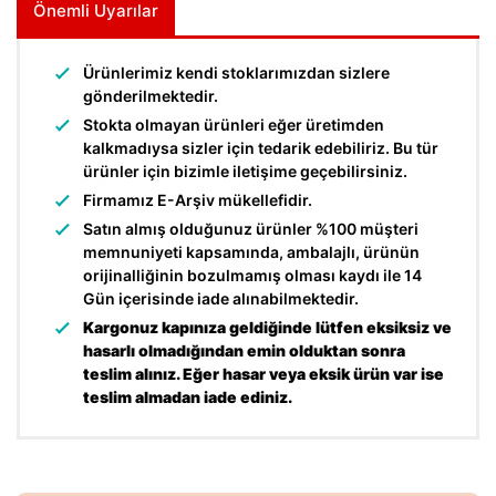
Önemli Uyarılar
Ürünlerimiz kendi stoklarımızdan sizlere
gönderilmektedir.
Stokta olmayan ürünleri eğer üretimden
kalkmadıysa sizler için tedarik edebiliriz. Bu tür
ürünler için bizimle iletişime geçebilirsiniz.
Firmamız E-Arşiv mükellefidir.
Satın almış olduğunuz ürünler %100 müşteri
memnuniyeti kapsamında, ambalajlı, ürünün
orijinalliğinin bozulmamış olması kaydı ile 14
Gün içerisinde iade alınabilmektedir.
Kargonuz kapınıza geldiğinde lütfen eksiksiz ve
hasarlı olmadığından emin olduktan sonra
teslim alınız. Eğer hasar veya eksik ürün var ise
teslim almadan iade ediniz.
Bu ürünün fiyat bilgisi, resim, ürün açıklamalarında ve diğer