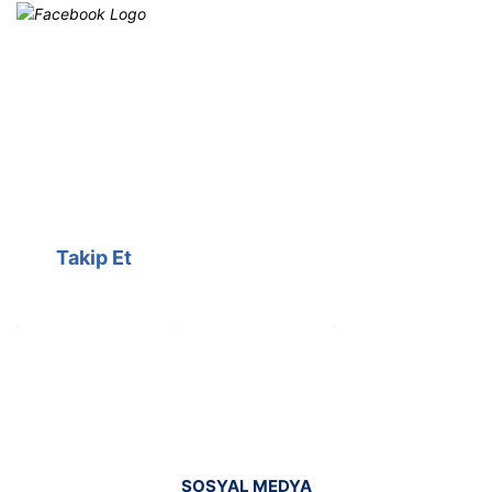
Facebook
@cagrielektrik
Kampanyalarımızı facebook
hesabımızdan takip edebilirsiniz.
Takip Et
SOSYAL MEDYA