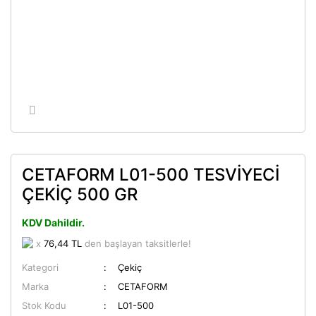
CETAFORM L01-500 TESVİYECİ
ÇEKİÇ 500 GR
KDV Dahildir.
x
76,44 TL
den başlayan taksitlerle!
Kategori
Çekiç
Marka
CETAFORM
Stok Kodu
L01-500