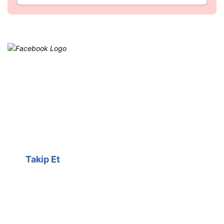
Facebook
@cagrielektrik
Kampanyalarımızı facebook
hesabımızdan takip edebilirsiniz.
Takip Et