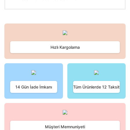
Bu ürünün fiyat bilgisi, resim, ürün açıklamalarında ve diğer
konularda yetersiz gördüğünüz noktaları öneri formunu
Bu ürüne ilk yorumu siz yapın!
kullanarak tarafımıza iletebilirsiniz.
Görüş ve önerileriniz için teşekkür ederiz.
Hızlı Kargolama
Yorum Yaz
Ürün resmi kalitesiz, bozuk veya görüntülenemiyor.
Ürün açıklamasında eksik bilgiler bulunuyor.
Ürün bilgilerinde hatalar bulunuyor.
Ürün fiyatı diğer sitelerden daha pahalı.
Bu ürüne benzer farklı alternatifler olmalı.
14 Gün İade İmkanı
Tüm Ürünlerde 12 Taksit
Gönder
Müşteri Memnuniyeti